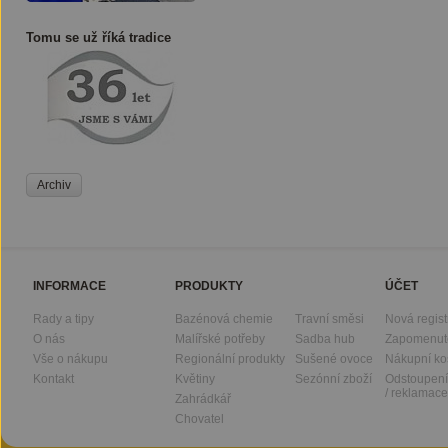
Tomu se už říká tradice
Archiv
INFORMACE
PRODUKTY
ÚČET
Rady a tipy
Bazénová chemie
Travní směsi
Nová regis
O nás
Malířské potřeby
Sadba hub
Zapomenut
Vše o nákupu
Regionální produkty
Sušené ovoce
Nákupní ko
Kontakt
Květiny
Sezónní zboží
Odstoupení
/ reklamace
Zahrádkář
Chovatel