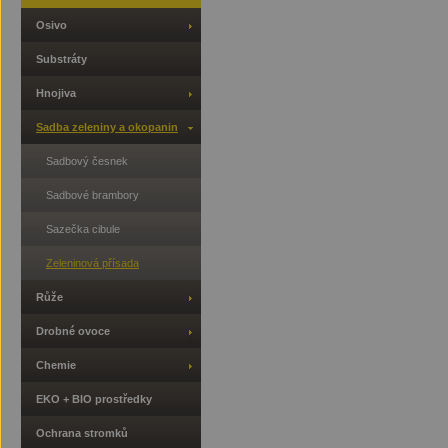
Osivo
Substráty
Hnojiva
Sadba zeleniny a okopanin
Sadbový česnek
Sadbové brambory
Sazečka cibule
Zeleninová přísada
Růže
Drobné ovoce
Chemie
EKO + BIO prostředky
Ochrana stromků