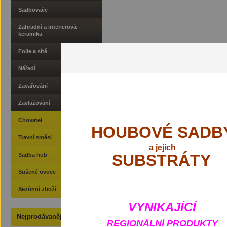
Sadbovače
Zahradní a interierová
keramika
Folie a sítě
Nářadí
Zavařování
Zavlažování
Chovatel
HOUBOVÉ SADB
Travní směsi
a
jejich
SUBSTRÁTY
Sadba hub
Sušené ovoce
Sezónní zboží
VYNIKAJÍCÍ
Nejprodávanější
REGIONÁLNÍ PRODUKTY