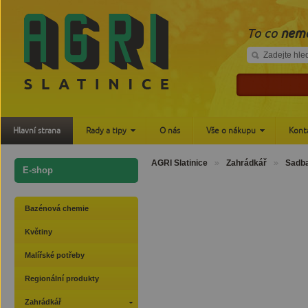
To co
nemá
Hlavní strana
Rady a tipy
O nás
Vše o nákupu
Kont
AGRI Slatinice
Zahrádkář
Sadba
E-shop
Bazénová chemie
Květiny
Malířské potřeby
Regionální produkty
Zahrádkář