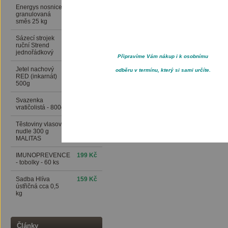
Energys nosnice
416 Kč
granulovaná
směs 25 kg
Sázecí strojek
389 Kč
ruční Strend
jednořádkový
Připravíme Vám nákup i k osobnímu
Jetel nachový
76 Kč
odběru v termínu, který si sami určíte.
RED (inkarnát)
500g
Svazenka
169 Kč
vratičolistá - 800g
Těstoviny vlasové
24 Kč
nudle 300 g
MALITAS
IMUNOPREVENCE
199 Kč
- tobolky - 60 ks
Sadba Hlíva
159 Kč
ústřičná cca 0,5
kg
Články