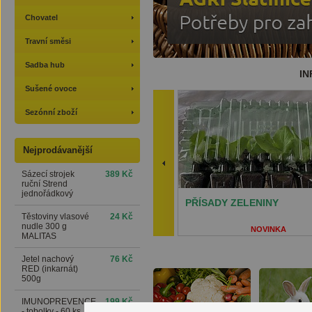
Chovatel
Travní směsi
Sadba hub
IN
Sušené ovoce
Sezónní zboží
Nejprodávanější
Sázecí strojek
389 Kč
ruční Strend
jednořádkový
PŘÍSADY ZELENINY
Těstoviny vlasové
24 Kč
nudle 300 g
NOVINKA
MALITAS
ZASÍLÁME PŘÍSA
ZELENINY
Jetel nachový
76 Kč
V PŘEPRAVNÍCH B
RED (inkarnát)
500g
IMUNOPREVENCE
199 Kč
- tobolky - 60 ks