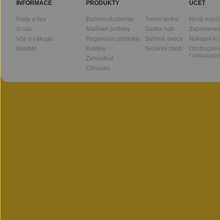
INFORMACE
PRODUKTY
ÚČET
Rady a tipy
Bazénová chemie
Travní směsi
Nová regis
O nás
Malířské potřeby
Sadba hub
Zapomenut
Vše o nákupu
Regionální produkty
Sušené ovoce
Nákupní ko
Kontakt
Květiny
Sezónní zboží
Odstoupení
/ reklamace
Zahrádkář
Chovatel