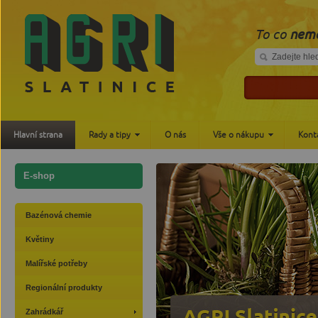
To co
nemá
Hlavní strana
Rady a tipy
O nás
Vše o nákupu
Kont
E-shop
Bazénová chemie
Květiny
Malířské potřeby
Regionální produkty
Zahrádkář