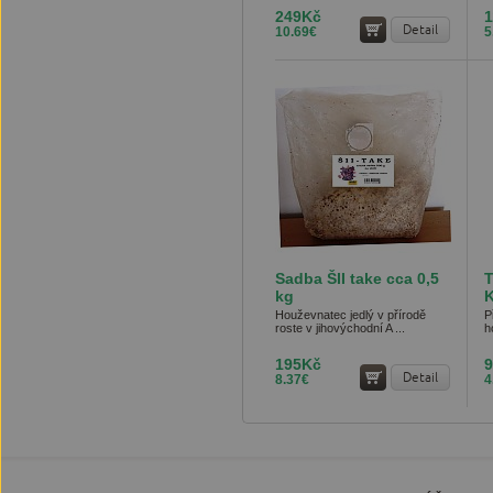
249Kč
Detail
10.69€
5
Sadba ŠII take cca 0,5
kg
A
Houževnatec jedlý v přírodě
P
roste v jihovýchodní A ...
h
195Kč
Detail
8.37€
4