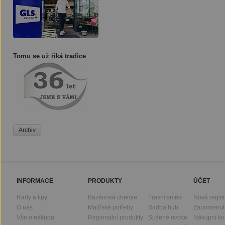
Tomu se už říká tradice
Archiv
INFORMACE
PRODUKTY
ÚČET
Rady a tipy
Bazénová chemie
Travní směsi
Nová regis
O nás
Malířské potřeby
Sadba hub
Zapomenut
Vše o nákupu
Regionální produkty
Sušené ovoce
Nákupní ko