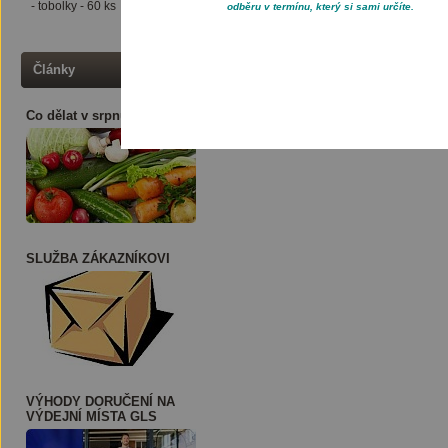
- tobolky - 60 ks
odběru v termínu, který si sami určíte.
Články
Co dělat v srpnu ?
SLUŽBA ZÁKAZNÍKOVI
VÝHODY DORUČENÍ NA
VÝDEJNÍ MÍSTA GLS