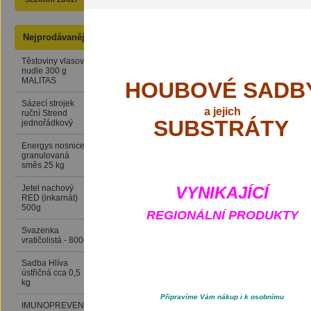
Nejprodávanější
SAMBA - travní semeno ve
vyživujícím obalu
Těstoviny vlasové
24 Kč
nudle 300 g
MALITAS
HOUBOVÉ SADB
Sázecí strojek
389 Kč
a
jejich
ruční Strend
SUBSTRÁTY
jednořádkový
Energys nosnice
416 Kč
granulovaná
směs 25 kg
Jetel nachový
76 Kč
VYNIKAJÍCÍ
RED (inkarnát)
500g
REGIONÁLNÍ PRODUKTY
Svazenka
169 Kč
vratičolistá - 800g
Sadba Hlíva
159 Kč
ústřičná cca 0,5
kg
Připravíme Vám nákup i k osobnímu
IMUNOPREVENCE
199 Kč