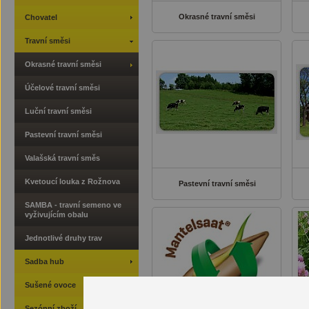
Okrasné travní směsi
Chovatel
Travní směsi
Okrasné travní směsi
Účelové travní směsi
Luční travní směsi
Pastevní travní směsi
Valašská travní směs
Kvetoucí louka z Rožnova
Pastevní travní směsi
SAMBA - travní semeno ve
vyživujícím obalu
Jednotlivé druhy trav
Sadba hub
Sušené ovoce
Sezónní zboží