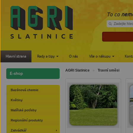
To co
nemá
Hlavní strana
Rady a tipy
O nás
Vše o nákupu
Kont
AGRI Slatinice
Travní směsi
E-shop
Bazénová chemie
Květiny
Malířské potřeby
Regionální produkty
Zahrádkář