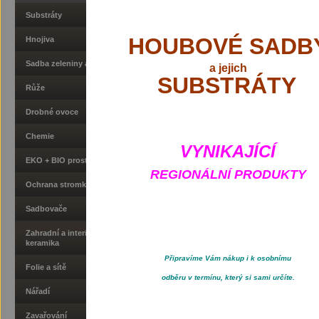
Substráty
HOUBOVÉ SADB
Hnojiva
Sadba zeleniny a okopanin
a
jejich
SUBSTRÁTY
Růže
Drobné ovoce
Chemie
VYNIKAJÍCÍ
EKO + BIO prostředky
REGIONÁLNÍ PRODUKTY
Ochrana stromků
Sadbovače
Zahradní a interierová
keramika
Připravíme Vám nákup i k osobnímu
Folie a sítě
odběru v termínu, který si sami určíte.
Nářadí
Zavařování