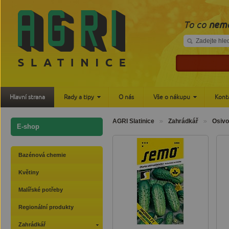
To co
nemá
Hlavní strana
Rady a tipy
O nás
Vše o nákupu
Kont
AGRI Slatinice
Zahrádkář
Osivo
E-shop
Bazénová chemie
Květiny
Malířské potřeby
Regionální produkty
Zahrádkář