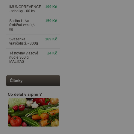
IMUNOPREVENCE
199 Kč
- tobolky - 60 ks
Sadba Hlíva
159 Kč
ústřičná cca 0,5
kg
Svazenka
169 Kč
vratičolistá - 800g
Těstoviny vlasové
24 Kč
nudle 300 g
MALITAS
Články
Co dělat v srpnu ?