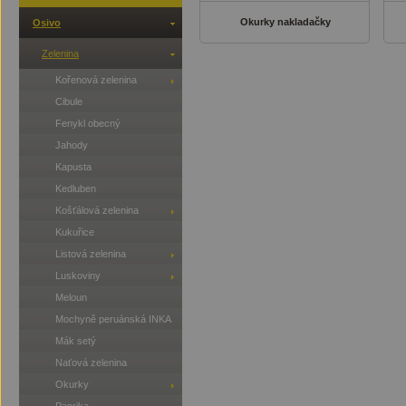
Okurky nakladačky
Osivo
Zelenina
Kořenová zelenina
Cibule
Fenykl obecný
Jahody
Kapusta
Kedluben
Košťálová zelenina
Kukuřice
Listová zelenina
Luskoviny
Meloun
Mochyně peruánská INKA
Mák setý
Naťová zelenina
Okurky