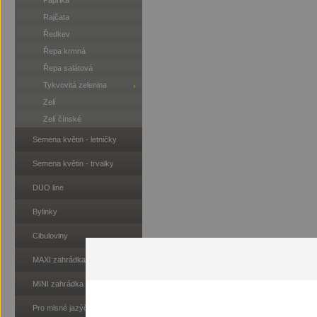
Paprika
Rajčata
Ředkev
Řepa krmná
Řepa salátová
Tykvovitá zelenina
Zelí
Zelí čínské
Semena květin - letničky
Semena květin - trvalky
DUO line
Bylinky
Cibuloviny
MAXI zahrádka
MINI zahrádka
Pro mlsné jazýčky