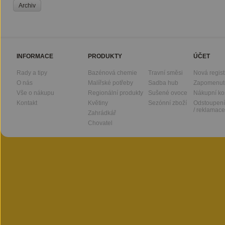
Archiv
INFORMACE
PRODUKTY
ÚČET
Rady a tipy
Bazénová chemie
Travní směsi
Nová regis
O nás
Malířské potřeby
Sadba hub
Zapomenut
Vše o nákupu
Regionální produkty
Sušené ovoce
Nákupní ko
Kontakt
Květiny
Sezónní zboží
Odstoupení
/ reklamace
Zahrádkář
Chovatel