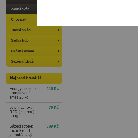
Zavlažování
Chovatel
Travní směsi
Sadba hub
Sušené ovoce
Sezónní zboží
Nejprodávanější
Energys nosnice
416 Kč
granulovaná
směs 25 kg
Jetel nachový
76 Kč
RED (inkarnát)
500g
Sázecí strojek
389 Kč
ruční Strend
jednořádkový