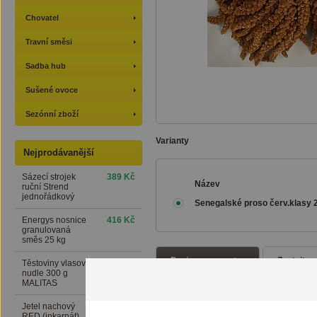
Chovatel
Travní směsi
Sadba hub
Sušené ovoce
Sezónní zboží
Varianty
Nejprodávanější
Sázecí strojek
389 Kč
Název
ruční Strend
jednořádkový
Senegalské proso červ.klasy 
Energys nosnice
416 Kč
granulovaná
směs 25 kg
Popis a parametry
Zeptejte 
Těstoviny vlasové
24 Kč
nudle 300 g
MALITAS
Senegalské proso v klasech
Jetel nachový
76 Kč
pro hlodavce. Proso v klasu 
RED (inkarnát)