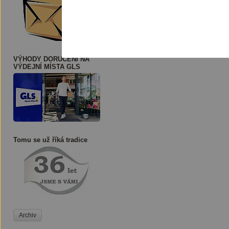
VÝHODY DORUČENÍ NA
VÝDEJNÍ MÍSTA GLS
Tomu se už říká tradice
Archiv