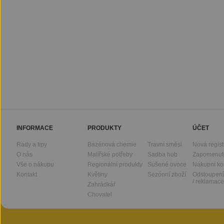
INFORMACE
PRODUKTY
ÚČET
Rady a tipy
Bazénová chemie
Travní směsi
Nová regis
O nás
Malířské potřeby
Sadba hub
Zapomenut
Vše o nákupu
Regionální produkty
Sušené ovoce
Nákupní ko
Kontakt
Květiny
Sezónní zboží
Odstoupení
/ reklamace
Zahrádkář
Chovatel