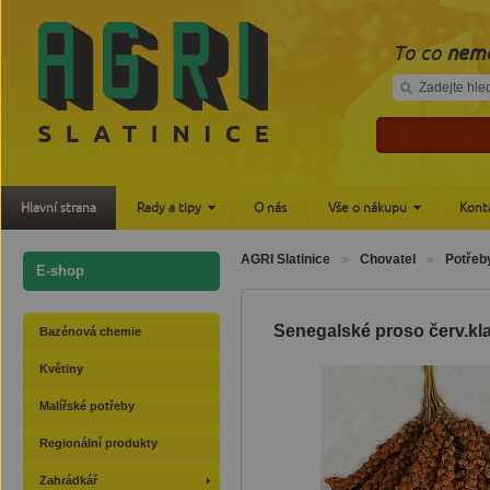
To co
nemá
Hlavní strana
Rady a tipy
O nás
Vše o nákupu
Kont
AGRI Slatinice
Chovatel
Potřeb
E-shop
Senegalské proso červ.kl
Bazénová chemie
Květiny
Malířské potřeby
Regionální produkty
Zahrádkář