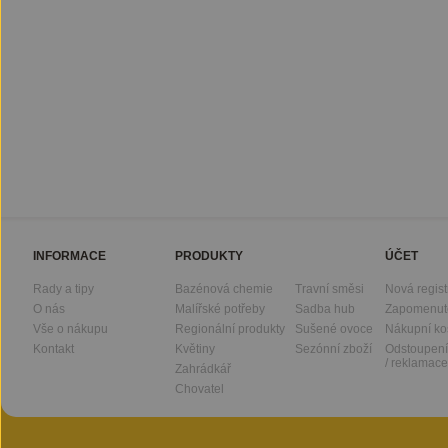
INFORMACE
PRODUKTY
ÚČET
Rady a tipy
Bazénová chemie
Travní směsi
Nová regis
O nás
Malířské potřeby
Sadba hub
Zapomenut
Vše o nákupu
Regionální produkty
Sušené ovoce
Nákupní ko
Kontakt
Květiny
Sezónní zboží
Odstoupení
/ reklamace
Zahrádkář
Chovatel