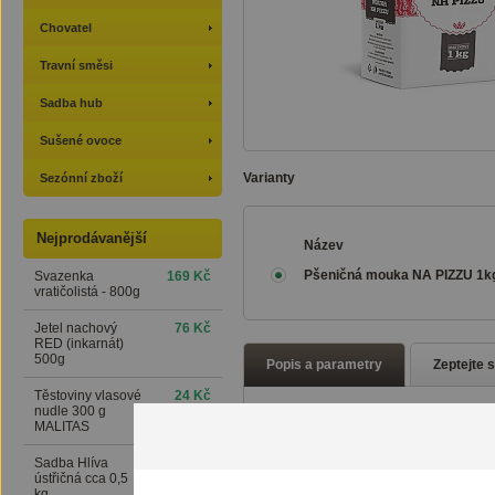
Chovatel
Travní směsi
Sadba hub
Sušené ovoce
Varianty
Sezónní zboží
Nejprodávanější
Název
Pšeničná mouka NA PIZZU 1k
Svazenka
169 Kč
vratičolistá - 800g
Jetel nachový
76 Kč
RED (inkarnát)
500g
Popis a parametry
Zeptejte 
Těstoviny vlasové
24 Kč
nudle 300 g
MALITAS
Mouka z Věrovan prostě nes
Pšeničná mouka je vyráběna
Sadba Hlíva
159 Kč
ústřičná cca 0,5
téměř na všechna těsta a pe
kg