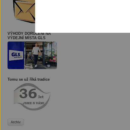
VÝHODY DORUČENÍ NA
VÝDEJNÍ MÍSTA GLS
Tomu se už říká tradice
Archiv