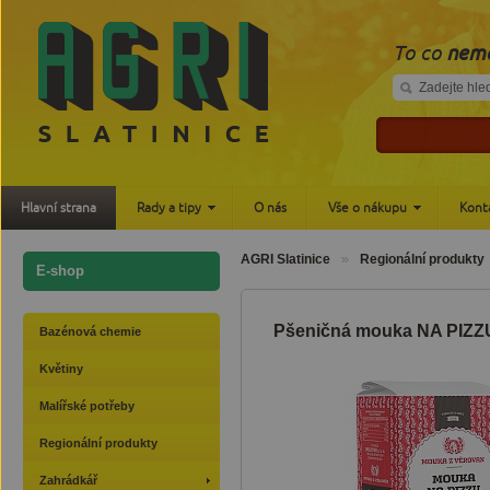
To co
nemá
Hlavní strana
Rady a tipy
O nás
Vše o nákupu
Kont
AGRI Slatinice
Regionální produkty
E-shop
Pšeničná mouka NA PIZZ
Bazénová chemie
Květiny
Malířské potřeby
Regionální produkty
Zahrádkář