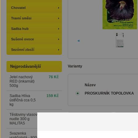
Chovatel
Travní směsi
Sadba hub
Sušené ovoce
Sezónní zboží
Nejprodávanější
Varianty
Jetel nachový
76 Kč
RED (inkarnát)
Název
500g
PROSKURNÍK TOPOLOVKA
Sadba Hlíva
159 Kč
ústřičná cca 0,5
kg
Těstoviny vlasové
24 Kč
Popis a parametry
Zeptejte 
nudle 300 g
MALITAS
Svazenka
169 Kč
Proskurník topolovka Alcea 
vratičolistá - 800g