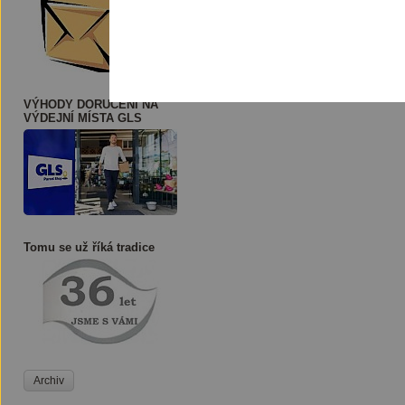
VÝHODY DORUČENÍ NA
VÝDEJNÍ MÍSTA GLS
Tomu se už říká tradice
Archiv