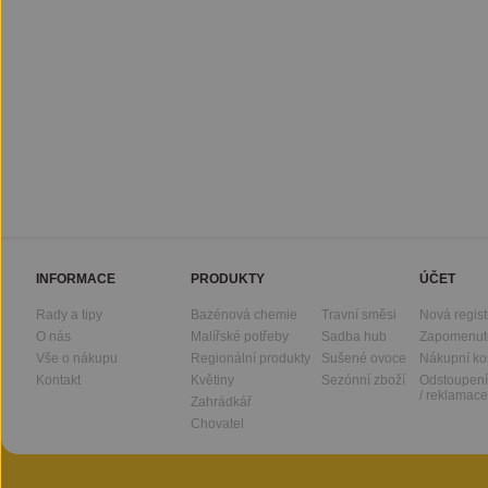
INFORMACE
PRODUKTY
ÚČET
Rady a tipy
Bazénová chemie
Travní směsi
Nová regis
O nás
Malířské potřeby
Sadba hub
Zapomenut
Vše o nákupu
Regionální produkty
Sušené ovoce
Nákupní ko
Kontakt
Květiny
Sezónní zboží
Odstoupení
/ reklamace
Zahrádkář
Chovatel