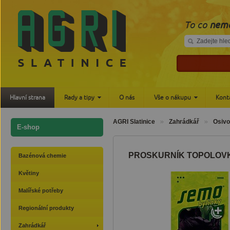
To co
nemá
Hlavní strana
Rady a tipy
O nás
Vše o nákupu
Kont
AGRI Slatinice
Zahrádkář
Osivo
E-shop
PROSKURNÍK TOPOLOV
Bazénová chemie
Květiny
Malířské potřeby
Regionální produkty
Zahrádkář