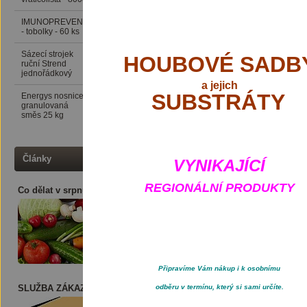
rostlina dorůstající výšky až
listů. Ve druhém roce vyhání
IMUNOPREVENCE
199 Kč
- tobolky - 60 ks
velké černofialové květy ma
června do září. Topolovka v
Sázecí strojek
389 Kč
HOUBOVÉ SADB
Daří se jí na půdě hluboké
ruční Strend
kalichy sklízíme ihned, jak
jednořádkový
a
jejich
dny. Uštipujeme těsně pod k
SUBSTRÁTY
Energys nosnice
416 Kč
sbírat květ v dopoledních ho
granulovaná
mírně projímavě. Chladí a u
směs 25 kg
hltanu, žaludku, střev a ta
se např. při bronchiálním z
Má také využití v potravinář
Články
VYNIKAJÍCÍ
REGIONÁLNÍ PRODUKTY
Co dělat v srpnu ?
Připravíme Vám nákup i k osobnímu
SLUŽBA ZÁKAZNÍKOVI
odběru v termínu, který si sami určíte.