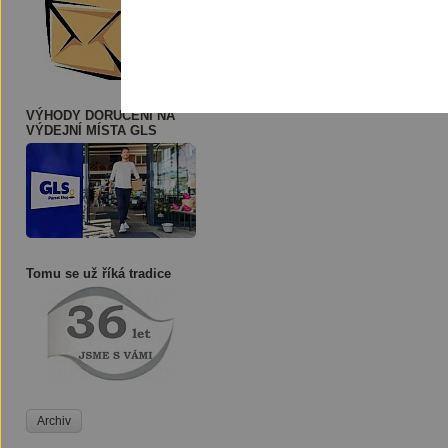
VÝHODY DORUČENÍ NA
VÝDEJNÍ MÍSTA GLS
Tomu se už říká tradice
Archiv