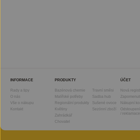
INFORMACE
PRODUKTY
ÚČET
Rady a tipy
Bazénová chemie
Travní směsi
Nová regis
O nás
Malířské potřeby
Sadba hub
Zapomenut
Vše o nákupu
Regionální produkty
Sušené ovoce
Nákupní ko
Kontakt
Květiny
Sezónní zboží
Odstoupení
/ reklamace
Zahrádkář
Chovatel