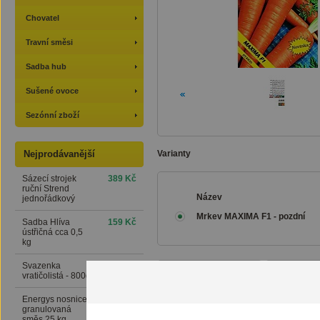
Chovatel
Travní směsi
Sadba hub
Sušené ovoce
Sezónní zboží
Nejprodávanější
Varianty
Sázecí strojek
389 Kč
ruční Strend
Název
jednořádkový
Mrkev MAXIMA F1 - pozdní
Sadba Hlíva
159 Kč
ústřičná cca 0,5
kg
Svazenka
169 Kč
Popis a parametry
Zeptejte 
vratičolistá - 800g
Energys nosnice
416 Kč
granulovaná
NÁHRADNÍ ODRŮDA BER
směs 25 kg