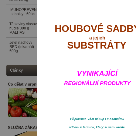
Mrkev obecná Daucus carot
IMUNOPREVENCE
199 Kč
pozdní, skladovatelná mrke
- tobolky - 60 ks
Kónický kořen je dlouhý 25-
uniformitou, má vysoký obsah
Těstoviny vlasové
24 Kč
HOUBOVÉ SADB
nudle 300 g
svou velikost poskytuje lah
MALITAS
a
jejich
SUBSTRÁTY
Jetel nachový
76 Kč
RED (inkarnát)
500g
Články
VYNIKAJÍCÍ
REGIONÁLNÍ PRODUKTY
Co dělat v srpnu ?
Připravíme Vám nákup i k osobnímu
SLUŽBA ZÁKAZNÍKOVI
odběru v termínu, který si sami určíte.