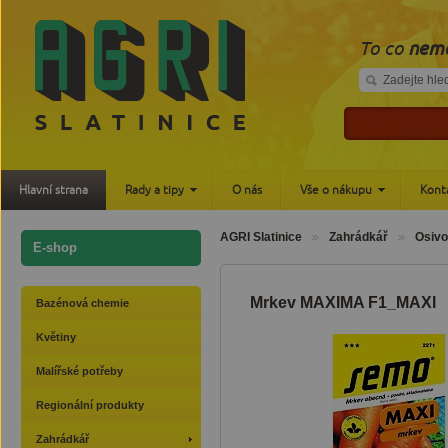
To co
nemá
Hlavní strana
Rady a tipy
O nás
Vše o nákupu
Kont
AGRI Slatinice
Zahrádkář
Osivo
E-shop
Mrkev MAXIMA F1_MAXI
Bazénová chemie
Květiny
Malířské potřeby
Regionální produkty
Zahrádkář