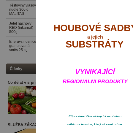
Těstoviny vlasové
24 Kč
nudle 300 g
MALITAS
Jetel nachový
76 Kč
HOUBOVÉ SADB
RED (inkarnát)
500g
a
jejich
SUBSTRÁTY
Energys nosnice
416 Kč
granulovaná
směs 25 kg
Články
VYNIKAJÍCÍ
REGIONÁLNÍ PRODUKTY
Co dělat v srpnu ?
Připravíme Vám nákup i k osobnímu
SLUŽBA ZÁKAZNÍKOVI
odběru v termínu, který si sami určíte.