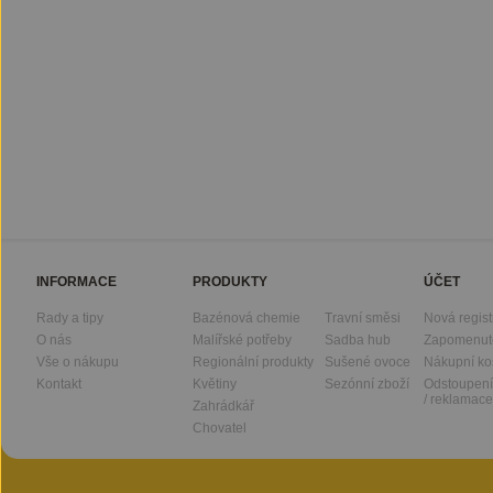
INFORMACE
PRODUKTY
ÚČET
Rady a tipy
Bazénová chemie
Travní směsi
Nová regis
O nás
Malířské potřeby
Sadba hub
Zapomenut
Vše o nákupu
Regionální produkty
Sušené ovoce
Nákupní ko
Kontakt
Květiny
Sezónní zboží
Odstoupení
/ reklamace
Zahrádkář
Chovatel