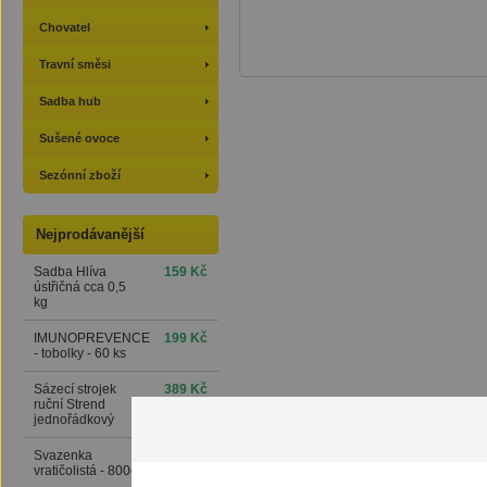
Chovatel
Travní směsi
Sadba hub
Sušené ovoce
Sezónní zboží
Nejprodávanější
Sadba Hlíva
159 Kč
ústřičná cca 0,5
kg
IMUNOPREVENCE
199 Kč
- tobolky - 60 ks
Sázecí strojek
389 Kč
ruční Strend
jednořádkový
Svazenka
169 Kč
vratičolistá - 800g