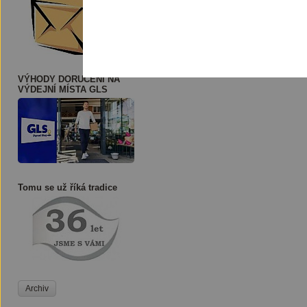
VÝHODY DORUČENÍ NA
VÝDEJNÍ MÍSTA GLS
Tomu se už říká tradice
Archiv