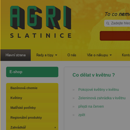
To co
nemá
Hlavní strana
Rady a tipy
O nás
Vše o nákupu
Kont
E-shop
Co dělat v květnu ?
Bazénová chemie
Pokojové květiny v květnu
Květiny
Zeleninová zahrádka v květnu
přejdi na červen
Malířské potřeby
zpět
Regionální produkty
Zahrádkář