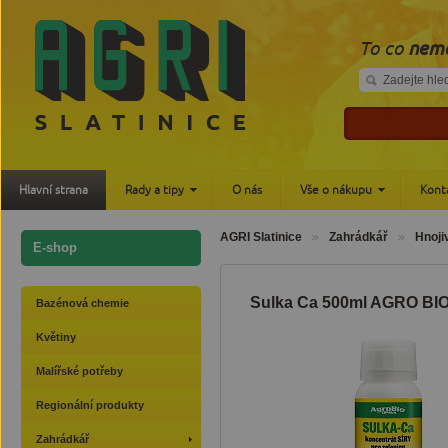
To co
nemá
Hlavní strana
Rady a tipy
O nás
Vše o nákupu
Kont
AGRI Slatinice
Zahrádkář
Hnoji
E-shop
Sulka Ca 500ml AGRO BI
Bazénová chemie
Květiny
Malířské potřeby
Regionální produkty
Zahrádkář