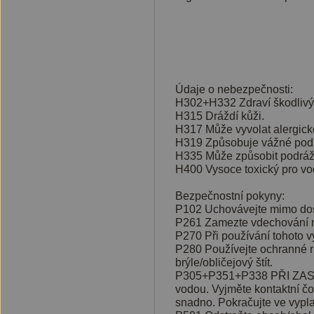
Údaje o nebezpečnosti:
H302+H332 Zdraví škodlivý p
H315 Dráždí kůži.
H317 Může vyvolat alergicko
H319 Způsobuje vážné pod
H335 Může způsobit podráž
H400 Vysoce toxický pro vo
Bezpečnostní pokyny:
P102 Uchovávejte mimo dos
P261 Zamezte vdechování m
P270 Při používání tohoto vý
P280 Používejte ochranné 
brýle/obličejový štít.
P305+P351+P338 PŘI ZASAŽ
vodou. Vyjměte kontaktní čo
snadno. Pokračujte ve vypl