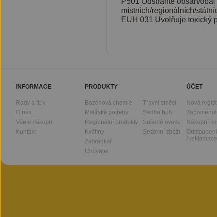
P501 Odstraňte obsah/obal
místních/regionálních/státn
EUH 031 Uvolňuje toxický pl
INFORMACE
PRODUKTY
ÚČET
Rady a tipy
Bazénová chemie
Travní směsi
Nová regis
O nás
Malířské potřeby
Sadba hub
Zapomenut
Vše o nákupu
Regionální produkty
Sušené ovoce
Nákupní ko
Kontakt
Květiny
Sezónní zboží
Odstoupení
/ reklamace
Zahrádkář
Chovatel