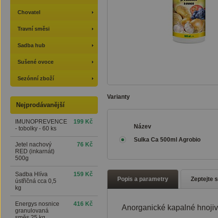
Chovatel
Travní směsi
Sadba hub
Sušené ovoce
Sezónní zboží
Varianty
Nejprodávanější
IMUNOPREVENCE
199 Kč
Název
- tobolky - 60 ks
Sulka Ca 500ml Agrobio
Jetel nachový
76 Kč
RED (inkarnát)
500g
Sadba Hlíva
159 Kč
Popis a parametry
Zeptejte 
ústřičná cca 0,5
kg
Energys nosnice
416 Kč
Anorganické kapalné hnojivo
granulovaná
směs 25 kg