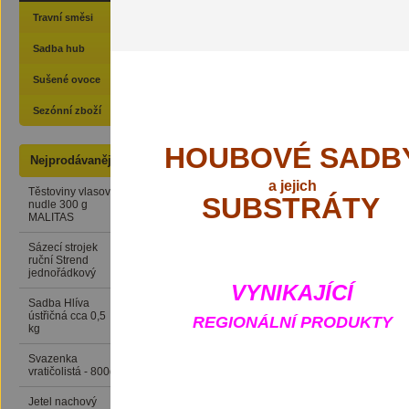
Travní směsi
Sadba hub
Sušené ovoce
Sezónní zboží
HOUBOVÉ SADB
Nejprodávanější
a
jejich
Těstoviny vlasové
24 Kč
SUBSTRÁTY
nudle 300 g
MALITAS
Sázecí strojek
389 Kč
ruční Strend
jednořádkový
VYNIKAJÍCÍ
Sadba Hlíva
159 Kč
ústřičná cca 0,5
REGIONÁLNÍ PRODUKTY
kg
Svazenka
169 Kč
vratičolistá - 800g
Jetel nachový
76 Kč