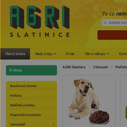
To co
nemá
Hlavní strana
Rady a tipy
O nás
Vše o nákupu
Kont
AGRI Slatinice
Chovatel
Potřeb
E-shop
Bazénová chemie
Květiny
Malířské potřeby
Regionální produkty
Zahrádkář