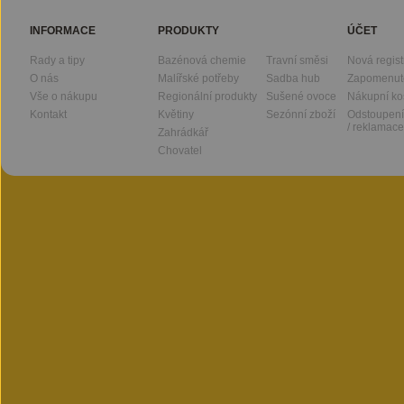
INFORMACE
PRODUKTY
ÚČET
Rady a tipy
Bazénová chemie
Travní směsi
Nová regis
O nás
Malířské potřeby
Sadba hub
Zapomenut
Vše o nákupu
Regionální produkty
Sušené ovoce
Nákupní ko
Kontakt
Květiny
Sezónní zboží
Odstoupení
/ reklamace
Zahrádkář
Chovatel