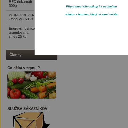
RED (inkarnát)
500g
Připravíme Vám nákup i k osobnímu
odběru v termínu, který si sami určíte.
IMUNOPREVENCE
199 Kč
- tobolky - 60 ks
Energys nosnice
416 Kč
granulovaná
směs 25 kg
Články
Co dělat v srpnu ?
SLUŽBA ZÁKAZNÍKOVI