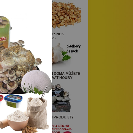
SADBOVÝ ČESNEK
1. července 2026
Cena
CELÝ ROK SI DOMA MŮŽETE
242 Kč
SAMI PĚSTOVAT HOUBY
1. června 2026
REGIONÁLNÍ PRODUKTY
mezi
1. února 2024