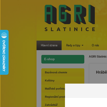
Hlavní strana
Rady a tipy
O nás
AGRI Slatinic
E-shop
Hrábě
Bazénová chemie
Květiny
Malířské potřeby
Regionální produkty
Zahrádkář