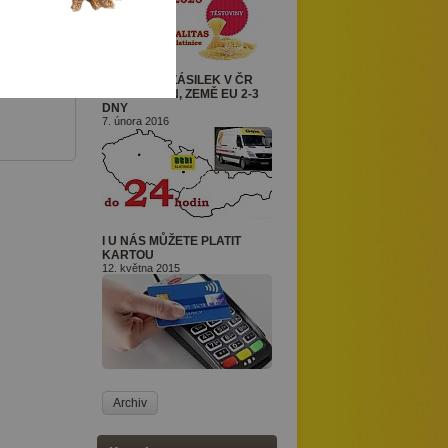
DORUČENÍ ZÁSILEK V ČR
DO 24 HODIN, ZEMĚ EU 2-3
DNY
7. února 2016
I U NÁS MŮŽETE PLATIT
KARTOU
12. května 2015
Archiv