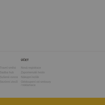
ÚČET
Travní směsi
Nová registrace
Sadba hub
Zapomenuté heslo
Sušené ovoce
Nákupní košík
Sezónní zboží
Odstoupení od smlouvy
/ reklamace