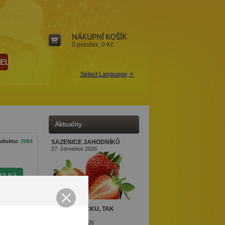
NÁKUPNÍ KOŠÍK
0 položek, 0 Kč
Ý ROK V POHODLÍ SVÉHO DOMOVA
Select Language
▼
Aktuality
roduktu:
2084
SAZENICE JAHODNÍKŮ
27. července 2026
42
Kč
,39
€
KDYŽ SAZEČKU, TAK
OZIMOU
1. července 2026