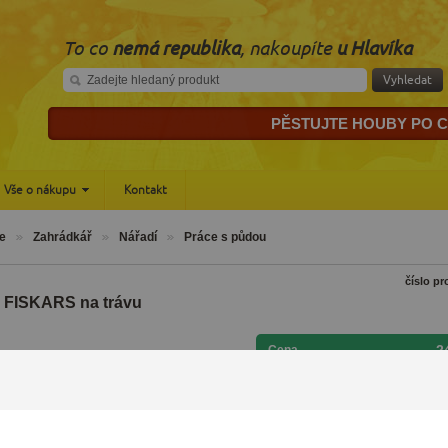
To co
nemá republika
, nakoupíte
u Hlavíka
Vyhledat
PĚSTUJTE HOUBY PO CEL
Vše o nákupu
Kontakt
e
Zahrádkář
Nářadí
Práce s půdou
číslo p
 FISKARS na trávu
2
Cena
10
Cena EUR
Skladem