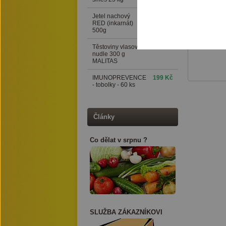
Šířka 5
Jetel nachový
76 Kč
Délka: 
RED (inkarnát)
Hmotnos
500g
Těstoviny vlasové
24 Kč
nudle 300 g
MALITAS
IMUNOPREVENCE
199 Kč
- tobolky - 60 ks
Články
Co dělat v srpnu ?
SLUŽBA ZÁKAZNÍKOVI