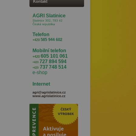
Kontakt
AGRI Slatinice
Slatinice 302, 783 42
Česká republika
Telefon
585 944 602
+420
Mobilní telefon
605 101 061
+420
727
894 594
+420
737
748
514
+420
e-shop
Internet
agri@agrislatinice.cz
www.agrislatinice.cz