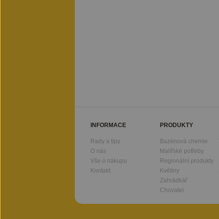
INFORMACE
PRODUKTY
Rady a tipy
Bazénová chemie
O nás
Malířské potřeby
Vše o nákupu
Regionální produkty
Kontakt
Květiny
Zahrádkář
Chovatel