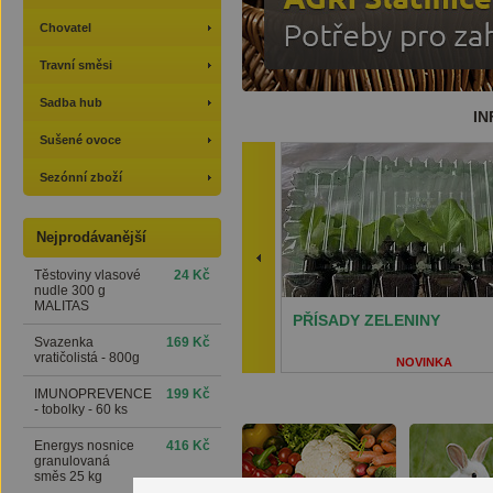
Chovatel
Travní směsi
Sadba hub
IN
Sušené ovoce
Sezónní zboží
Nejprodávanější
Těstoviny vlasové
24 Kč
nudle 300 g
MALITAS
PŘÍSADY ZELENINY
Svazenka
169 Kč
vratičolistá - 800g
NOVINKA
ZASÍLÁME PŘÍSA
IMUNOPREVENCE
199 Kč
ZELENINY
- tobolky - 60 ks
V PŘEPRAVNÍCH B
Energys nosnice
416 Kč
granulovaná
směs 25 kg