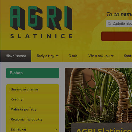
To co
nemá
Hlavní strana
Rady a tipy
O nás
Vše o nákupu
Kont
E-shop
Bazénová chemie
Květiny
Malířské potřeby
Regionální produkty
Zahrádkář