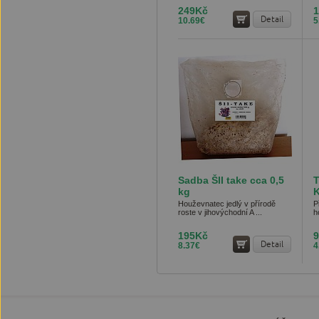
249Kč
Detail
10.69€
5
Sadba ŠII take cca 0,5
kg
A
Houževnatec jedlý v přírodě
P
roste v jihovýchodní A ...
h
195Kč
Detail
8.37€
4