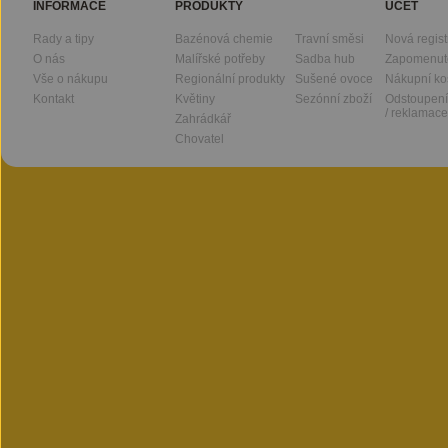
INFORMACE
PRODUKTY
ÚČET
Rady a tipy
Bazénová chemie
Travní směsi
Nová regis
O nás
Malířské potřeby
Sadba hub
Zapomenut
Vše o nákupu
Regionální produkty
Sušené ovoce
Nákupní ko
Kontakt
Květiny
Sezónní zboží
Odstoupení
/ reklamace
Zahrádkář
Chovatel